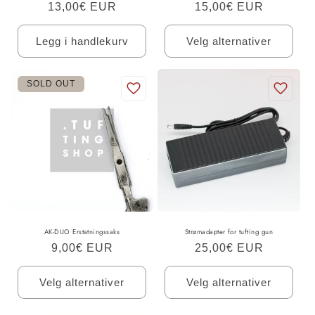
Ordinær
13,00€ EUR
Ordinær
15,00€ EUR
pris
pris
Legg i handlekurv
Velg alternativer
SOLD OUT
AK-DUO Erstatningssaks
Strømadapter for tufting gun
Ordinær
9,00€ EUR
Ordinær
25,00€ EUR
pris
pris
Velg alternativer
Velg alternativer