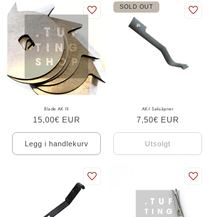
SOLD OUT
Blade AK III
AK-I Saksåpner
Ordinær
15,00€ EUR
Ordinær
7,50€ EUR
pris
pris
Legg i handlekurv
Utsolgt