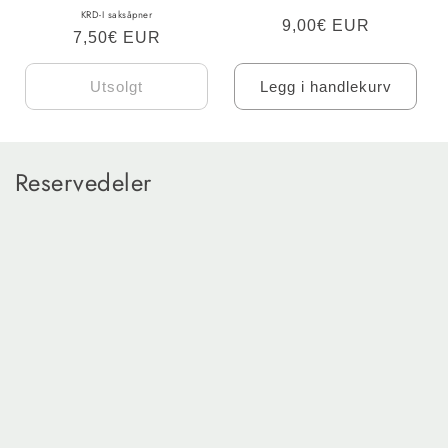
KRD-I saksåpner
Ordinær
9,00€ EUR
Ordinær
7,50€ EUR
pris
pris
Utsolgt
Legg i handlekurv
S
Reservedeler
a
m
l
i
n
g
: