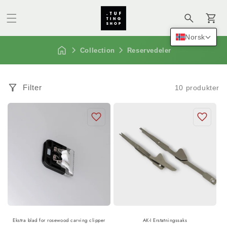
Handlekur
Norsk
Collection
Reservedeler
Filter
10 produkter
Ekstra blad for rosewood carving clipper
AK-I Erstatningssaks