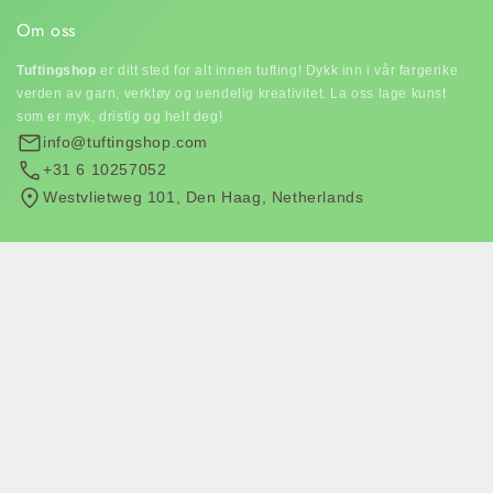
Om oss
Tuftingshop
er ditt sted for alt innen tufting! Dykk inn i vår fargerike
verden av garn, verktøy og uendelig kreativitet. La oss lage kunst
som er myk, dristig og helt deg!
info@tuftingshop.com
+31 6 10257052
Westvlietweg 101, Den Haag, Netherlands
Abonner på vårt nyhetsbrev
Bli med på e-postlisten vår for eksklusive tilbud og de siste nyhetene.
Abonner på e-postmarkedsføring