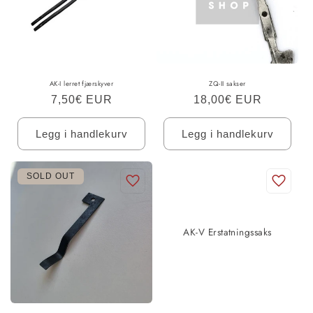
AK-I lerret fjærskyver
ZQ-II sakser
Ordinær
7,50€ EUR
Ordinær
18,00€ EUR
pris
pris
Legg i handlekurv
Legg i handlekurv
SOLD OUT
AK-V Erstatningssaks