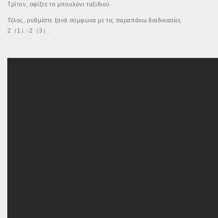
Τρίτον, σφίξτε το μπουλόνι ταξιδιού·
Τέλος, ρυθμίστε ξανά σύμφωνα με τις παραπάνω διαδικασίες
2（1）-2（3）.