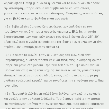
χειροκίνητου tufting gun, αλλά η βελόνα και το ψαλίδι δεν πληρούν
την απαίτηση, μπορεί ακόμα να συμβεί ότι τα νήματα σπάνε,
φουσκώνουν και είναι εκτός επιπεδότητας.
Επομένως, οι απαιτήσεις
για τη βελόνα και τα ψαλίδια είναι αυστηρές.
（1）Βεβαιωθείτε ότι ακονίζετε τις άκρες των ψαλιδιών εκ των
προτέρων και τις διατηρείτε συνεχώς αιχμηρές. Ελέγξτε τη γωνία
διασταύρωσης των κοπτικών άκρων των ψαλιδιών να είναι 25°-30°.
Είναι καλύτερο η γωνία εκκαθάρισης της άκρης των ψαλιδιών να είναι
περίπου 45° (ανατρέξτε στην εικόνα 5).
（2）Κλείστε το ψαλίδι. Όταν οι 2 λεπίδες του ψαλιδιού είναι
υπερτιθέμενες, οι άκρες πρέπει να είναι πιεσμένες, η διαρροή φωτός
μπορεί να φανεί στα μεσαία μέρη των λεπίδων του ψαλιδιού για να
βεβαιωθείτε ότι η άκρη είναι ισχυρή. Αν είναι δυνατόν, γυαλίστε την
εξωτερική επιφάνεια του ψαλιδιού, εκτός από τις άκρες του, με μη
αισθητή γυαλιστική κεφαλή για να ευνοήσετε την επιφάνεια του tufting
level pile.
（3）Παρακαλώ ελέγξτε τη χαλύβδινη βελόνα πριν από την εργασία
και γυαλίστε την με λεπτό λιθόλαδο. Ταυτόχρονα, τρίψτε την τρύπα
της χαλύβδινης βελόνας για την κατάλληλη διάμετρο πόρου σύμφωνα