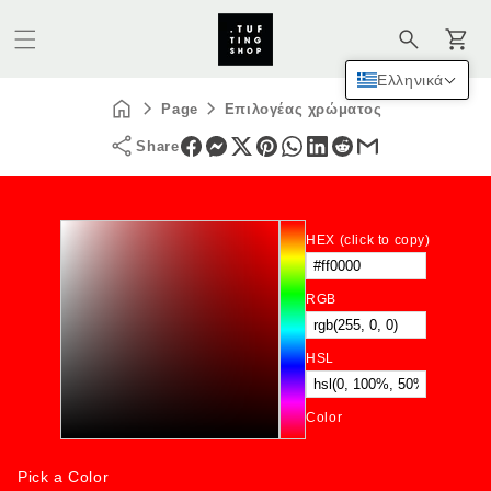
Καλάθι
Ελληνικά
Page
Επιλογέας χρώματος
Share
HEX (click to copy)
RGB
HSL
Color
Pick a Color