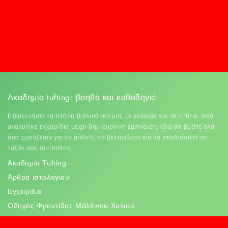
Ακαδημία tufting: βοηθά και καθοδηγεί
Εξερευνήστε τη πλήρη βιβλιοθήκη μας με γνώσεις για το tufting. Από
αναλυτικά εγχειρίδια μέχρι δημιουργική έμπνευση, εδώ θα βρείτε όλα
όσα χρειάζεστε για να μάθετε, να βελτιωθείτε και να απολαύσετε το
ταξίδι σας στο tufting.
Ακαδημία Tufting
Άρθρα ιστολογίου
Εγχειρίδια
Οδηγός Φροντίδας Μάλλινου Χαλιού